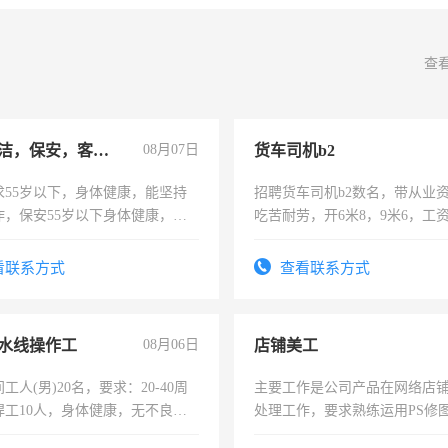
查
急招保洁，保安，客服，工程
08月07日
货车司机b2
求55岁以下，身体健康，能坚持
招聘货车司机b2数名，带从业
作，保安55岁以下身体健康，有
吃苦耐劳，开6米8，9米6，工
形象端庄，遵纪守法，无犯罪记
服要求45岁以下高中以上文化，
看联系方式
查看联系方式
工作认真，性格开朗有良好沟通
工程，懂水电维修。
水线操作工
08月06日
店铺美工
工人(男)20名，要求：20-40周
主要工作是公司产品在网络店
焊工10人，身体健康，无不良嗜
处理工作，要求熟练运用PS修图
：4500-7000元，标准八人间住
作时间每天8小时，待遇优厚。