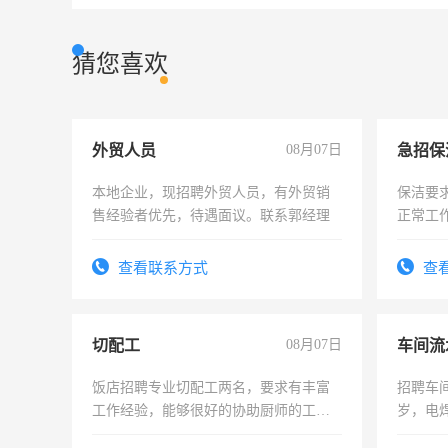
猜您喜欢
外贸人员
08月07日
本地企业，现招聘外贸人员，有外贸销
保洁要
售经验者优先，待遇面议。联系郭经理
正常工
责任心
录，客
查看联系方式
查
懂电脑
能力，
切配工
08月07日
车间流
饭店招聘专业切配工两名，要求有丰富
招聘车间
工作经验，能够很好的协助厨师的工
岁，电
作。包吃住，每月有公休，工资3500-
好。薪资