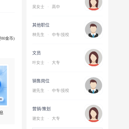
吴女士
·
高中
其他职位
林先生
·
中专/技校
80金币)
文员
叶女士
·
大专
销售岗位
谢先生
·
中专/技校
营销/策划
息
谢女士
·
大专