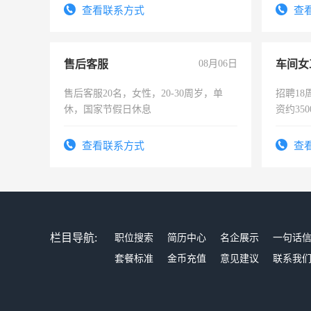
4500。
宿，免
查看联系方式
查
25号准
售后客服
08月06日
车间女
售后客服20名，女性，20-30周岁，单
招聘18
休，国家节假日休息
资约35
险，有
查看联系方式
查
栏目导航:
职位搜索
简历中心
名企展示
一句话
套餐标准
金币充值
意见建议
联系我