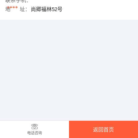
联系手机：
****
地 址：
尚卿福林52号
返回首页
电话咨询