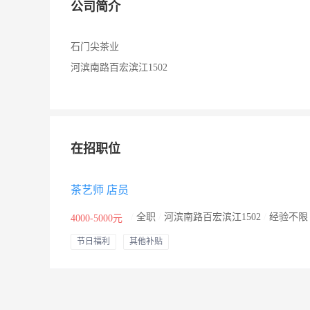
公司简介
石门尖茶业
河滨南路百宏滨江1502
在招职位
茶艺师 店员
/
全职
/
河滨南路百宏滨江1502
/
经验不
4000-5000元
节日福利
其他补贴